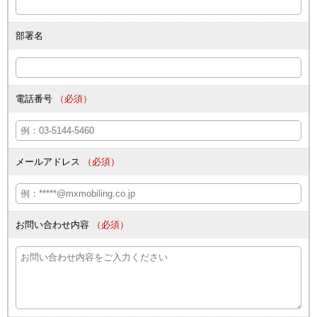
す。
お客様からの開示要求等
部署名
当社は、お客様ご本人の個人情報に対する開示・訂正・削除・利用
の停止等のご要求に対し、原則として遅滞なく対応致します。その
際の具体的な方法については、下記連絡窓口までご連絡ください。
個人情報提供における任意性
電話番号
（必須）
お客様からの個人情報のご提供は任意です。ただし、必要な情報を
ご提供いただけない場合、各種サービス等がご利用いただけない場
合がございます。なお、任意項目につきましては、ご記入がない場
合でも、各種サービス等の提供に支障をきたすものではございませ
ん。
メールアドレス
（必須）
16歳未満のお客様からの個人情報の提供
お客様ご本人が16歳未満の場合は、保護者の同意を得た上でご提供
くださいますようお願いいたします。
連絡窓口
お問い合わせ内容
（必須）
お客様ご本人の個人情報に関するお問い合わせ等については、次の
当社窓口までご連絡ください。
MXモバイリング株式会社
個人情報保護管理者：法人事業本部 ソリューション事業部長
連絡窓口：法人事業本部 ソリューション事業部
連絡先（住所）：