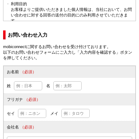
利用目的
お客様よりご提供いただきました個人情報は、当社において、お問
い合わせに対する回答の送付の目的にのみ利用させていただきま
す。
保管
お問い合わせ入力
ご提供いただいた個人情報は、第三者が不当に触れることがないよ
う、合理的な範囲で厳重な管理体制のもと、保管いたします。ま
た、前述の利用目的が達成され、保管する必要がないと当社が判断
mobiconnectに関するお問い合わせを受け付けております。
した場合、個人情報を速やかに消去いたします。
以下のお問い合わせフォームにご入力し「入力内容を確認する」ボタン
を押してください。
第三者への開示・提供
当社は、原則として、お客様の個人情報をお客様の同意なしに第三
お名前
（必須）
者に開示・提供いたしません。開示・提供を行う場合、予めお客様
ご本人に対し、書面により利用目的等を明示し同意を得ると共に、
提供先との間で必要な個人情報の取扱いに関する契約等を締結し、
姓
名
必要な措置を講じます。但し、法令に基づいて司法機関、行政機関
等から法的義務を伴う要請を受けた場合には、例外的にお客様の同
フリガナ
（必須）
意なく必要最低限の情報を関連機関等に開示・提供する場合がござ
います。
セイ
メイ
委託
ご提供いただいたお客様の個人情報は、業務上の必要に応じて、当
社が個人情報を適正に取扱っていると判断し、個人情報の適切な管
会社名
（必須）
理についての契約を定めた、事業協力会社等にその取扱いを委託す
る場合がございます。その際、委託先に対して適切な監督を行いま