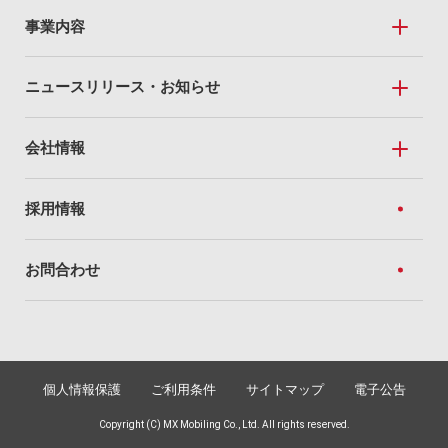
事業内容
事業内容トップ
ニュースリリース・お知らせ
Mobile Sales
ニュースリリース・お知らせトップ
会社情報
私たちのドコモショップ
ニュースリリース
全国のドコモショップ
会社情報トップ
採用情報
トピック
For Business
経営方針
お知らせ
お問合わせ
法人向けソリューション
企業理念
ネットワーク（Marubeni光）
社長あいさつ
Social Value
サステナビリティ
個人情報保護
ご利用条件
サイトマップ
電子公告
銀行代理業
社会への価値提供
Copyright (C) MX Mobiling Co., Ltd. All rights reserved.
社会課題に向き合うMXモバイリング
会社概要