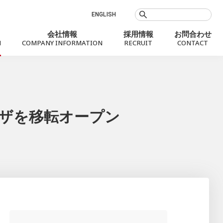
ENGLISH
会社情報
採用情報
お問合わせ
N
COMPANY INFORMATION
RECRUIT
CONTACT
お知らせ
ザを移転オープン
Social Value
会社概要
銀行代理業
プロフィール
社会課題に向き合うMXモバイリング
役員
沿革
拠点案内