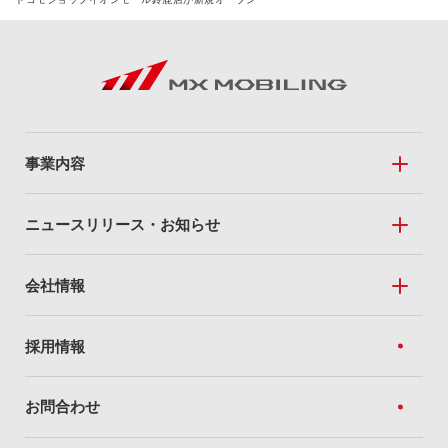
事業内容
事業内容トップ
ニュースリリース・お知らせ
Mobile Sales
ニュースリリース・お知らせトップ
会社情報
私たちのドコモショップ
ニュースリリース
全国のドコモショップ
会社情報トップ
採用情報
トピック
For Business
経営方針
お知らせ
お問合わせ
法人向けソリューション
企業理念